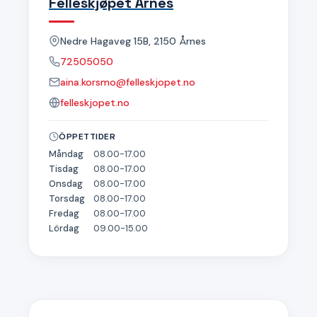
Felleskjøpet Årnes
Nedre Hagaveg 15B, 2150 Årnes
72505050
aina.korsmo@felleskjopet.no
felleskjopet.no
ÖPPETTIDER
Måndag
08.00-17.00
Tisdag
08.00-17.00
Onsdag
08.00-17.00
Torsdag
08.00-17.00
Fredag
08.00-17.00
Lördag
09.00-15.00