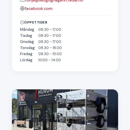
tonje@skogoghagenittedal.no
facebook.com
ÖPPETTIDER
Måndag
08.30 - 17.00
Tisdag
08.30 - 17.00
Onsdag
08.30 - 17.00
Torsdag
08.30 - 18.00
Fredag
08.30 - 15.00
Lördag
10.00 - 14.00