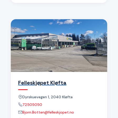
Felleskjøpet Kløfta
Dyrskuevegen 1, 2040 Kløfta
72505050
Bjorn.Botten@felleskjopet.no