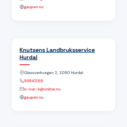
gaupen.no
Knutsens Landbruksservice
Hurdal
Glassverkvegen 2, 2090 Hurdal
95841269
o-ivar-k@online.no
gaupen.no