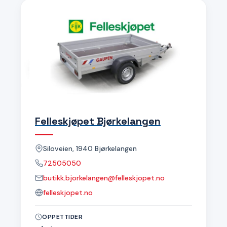
Felleskjøpet Bjørkelangen
Siloveien, 1940 Bjørkelangen
72505050
butikk.bjorkelangen@felleskjopet.no
felleskjopet.no
ÖPPETTIDER