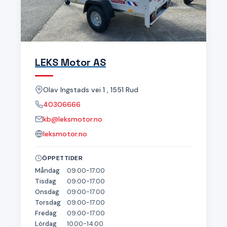
LEKS Motor AS
Olav Ingstads vei 1 , 1551 Rud
40306666
kb@leksmotor.no
leksmotor.no
ÖPPETTIDER
Måndag
09.00-17.00
Tisdag
09.00-17.00
Onsdag
09.00-17.00
Torsdag
09.00-17.00
Fredag
09.00-17.00
Lördag
10.00-14.00