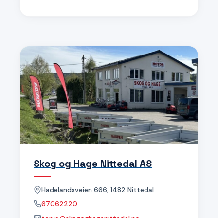
Skog og Hage Nittedal AS
Hadelandsveien 666, 1482 Nittedal
67062220