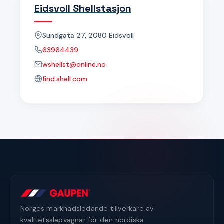
Eidsvoll Shellstasjon
Sundgata 27, 2080 Eidsvoll
63964439
wshellst@online.no
find.shell.com
Norges marknadsledande tillverkare av
kvalitetssläpvagnar för den nordiska