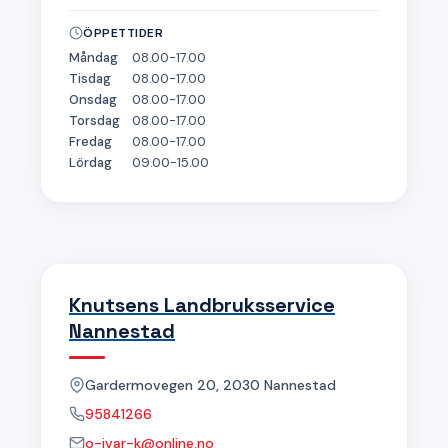
ÖPPETTIDER
Måndag
08.00-17.00
Tisdag
08.00-17.00
Onsdag
08.00-17.00
Torsdag
08.00-17.00
Fredag
08.00-17.00
Lördag
09.00-15.00
Knutsens Landbruksservice
Nannestad
Gardermovegen 20, 2030 Nannestad
95841266
o-ivar-k@online.no