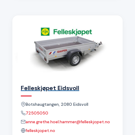
Felleskjøpet Eidsvoll
Botshaugtangen, 2080 Eidsvoll
72505050
anne.grethe.hoel.hammer@felleskjopet.no
felleskjopet.no