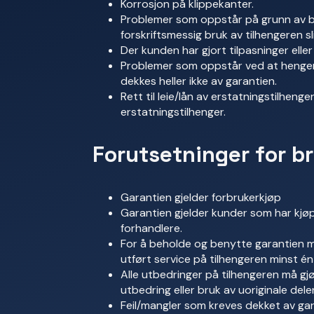
Korrosjon på klippekanter.
Problemer som oppstår på grunn av b
forskriftsmessig bruk av tilhengeren sl
Der kunden har gjort tilpasninger eller
Problemer som oppstår ved at henger 
dekkes heller ikke av garantien.
Rett til leie/lån av erstatningstilhenger,
erstatningstilhenger.
Forutsetninger for b
Garantien gjelder forbrukerkjøp
Garantien gjelder kunder som har kjø
forhandlere.
For å beholde og benytte garantien 
utført service på tilhengeren minst é
Alle utbedringer på tilhengeren må gj
utbedring eller bruk av uoriginale deler
Feil/mangler som kreves dekket av gar