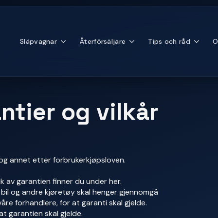
Släpvagnar
Återförsäljare
Tips och råd
O
tier og vilkår
 og annet etter forbrukerkjøpsloven.
uk av garantien finner du under her.
å bil og andre kjøretøy skal henger gjennomgå
åre forhandlere, for at garanti skal gjelde.
at garantien skal gjelde.