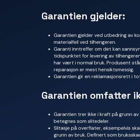
Garantien gjelder:
Garantien gjelder ved utbedring av kon
materialfeil ved tilhengeren.
Garanti inntreffer om det kan sannsynli
tidspunktet for levering av tilhengere
har vært i normal bruk. Produsent står f
reparasjon er mest hensiktsmessig.
Garantien gir en reklamasjonsrett i tot
Garantien omfatter i
Garantien trer ikke i kraft på grunn av
betegnes som slitedeler.
Slitasje på overflater, eksempelvis s
grunn av bruk. Definert som bruksska