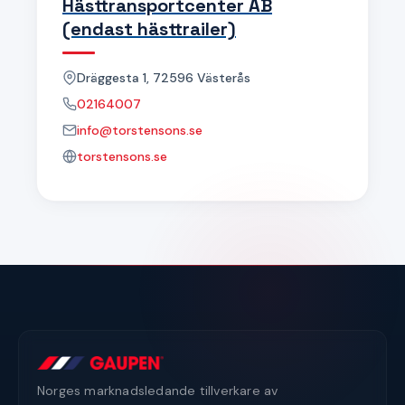
Hästtransportcenter AB
(endast hästtrailer)
Dräggesta 1, 72596 Västerås
02164007
info@torstensons.se
torstensons.se
Norges marknadsledande tillverkare av