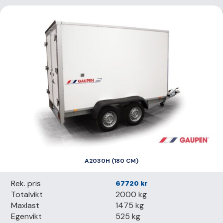
A2030H (180 CM)
Rek. pris
67720
kr
Totalvikt
2000 kg
Maxlast
1475 kg
Egenvikt
525 kg