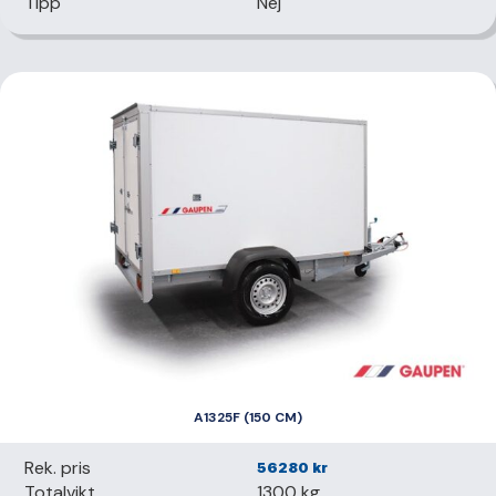
Tipp
Nej
A1325F (150 CM)
Rek. pris
56280
kr
Totalvikt
1300 kg