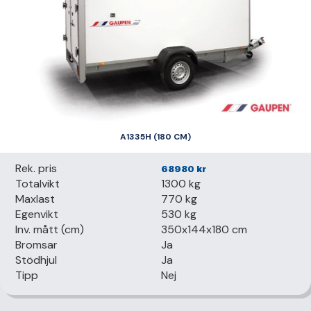
A1335H (180 CM)
Rek. pris
68980
kr
Totalvikt
1300 kg
Maxlast
770 kg
Egenvikt
530 kg
Inv. mått (cm)
350x144x180 cm
Bromsar
Ja
Stödhjul
Ja
Tipp
Nej