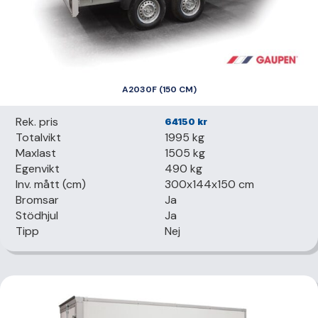
A2030F (150 CM)
Rek. pris
64150
kr
Totalvikt
1995 kg
Maxlast
1505 kg
Egenvikt
490 kg
Inv. mått (cm)
300x144x150 cm
Bromsar
Ja
Stödhjul
Ja
Tipp
Nej