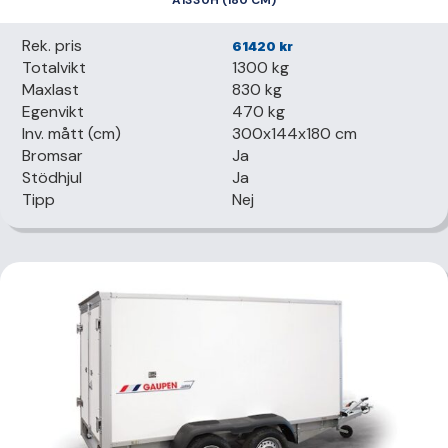
A1330H (180 CM)
Rek. pris
61420
kr
Totalvikt
1300 kg
Maxlast
830 kg
Egenvikt
470 kg
Inv. mått (cm)
300x144x180 cm
Bromsar
Ja
Stödhjul
Ja
Tipp
Nej