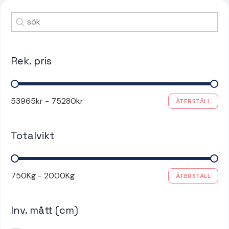
Søk
#!trpst#trp-gettext data-trpgettextoriginal=867#!trpen#Se
Rek. pris
Rek. pris
53965kr - 75280kr
ÅTERSTÄLL
Totalvikt
Totalvikt
750Kg - 2000Kg
ÅTERSTÄLL
Inv. mått (cm)