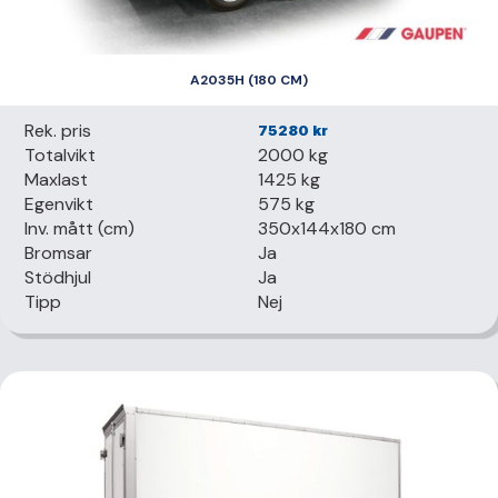
A2035H (180 CM)
Rek. pris
75280
kr
Totalvikt
2000 kg
Maxlast
1425 kg
Egenvikt
575 kg
Inv. mått (cm)
350x144x180 cm
Bromsar
Ja
Stödhjul
Ja
Tipp
Nej