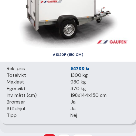
A1320F (150 CM)
Rek. pris
54700
kr
Totalvikt
1300 kg
Maxlast
930 kg
Egenvikt
370 kg
Inv. mått (cm)
198x144x150 cm
Bromsar
Ja
Stödhjul
Ja
Tipp
Nej