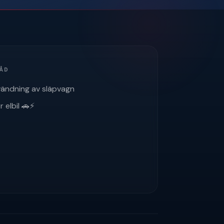
RÅD
vändning av släpvagn
 elbil 🚗⚡