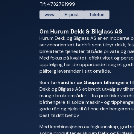
Tlf: 4732791999
www
E-post
Telefon
Om Hurum Dekk & Bilglass AS
Hurum Dekk og Bilglass AS er en moderne 
serviceorientert bedrift som tilbyr dekk, felg
bilrelaterte tjenester til både private og n
Med fokus på kvalitet, effektivitet og perso
oppfølging har de opparbeidet seg et godt
pålitelig leverandør i sitt område.
Som
forhandler av Gaupen tilhengere
ti
Dekk og Bilglass AS et bredt utvalg av tilhen
mange bruksområder – fra praktiske vareh
båthengere til solide maskin- og tipphenger
gode råd og hjelp til å finne den hengeren
best til ditt behov.
Med kombinasjonen av fagkunnskap, god se
solide produkter er Hurum Dekk og Bilglass