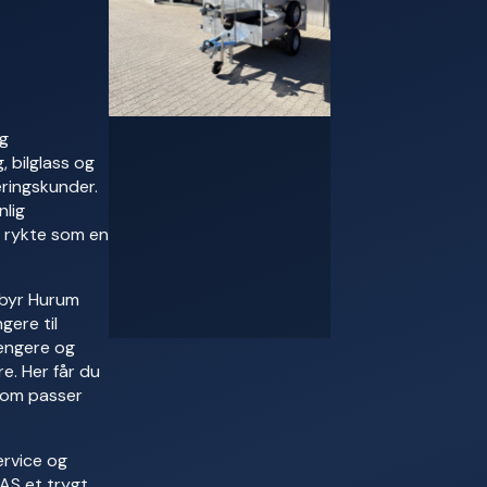
og
, bilglass og
æringskunder.
nlig
 rykte som en
lbyr Hurum
gere til
engere og
e. Her får du
 som passer
rvice og
 AS et trygt