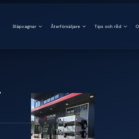
Släpvagnar
Återförsäljare
Tips och råd
O
&