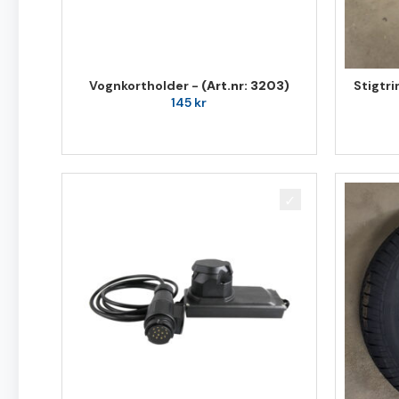
Vognkortholder -
(Art.nr: 3203)
Stigtr
145
kr