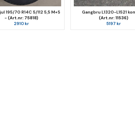
ul 195/70 R14C 5/112 5,5 M+S
Gangbru L1320-L1521 kom
-
(Art.nr: 75818)
(Art.nr: 11536)
2910
kr
5197
kr