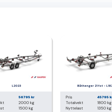
L2023
Båthenger 21 fot - L18
Pris
56795
kr
45795
k
ekt
2000 kg
Totalvekt
1800 kg
ast
1500 kg
Nyttelast
1350 kg