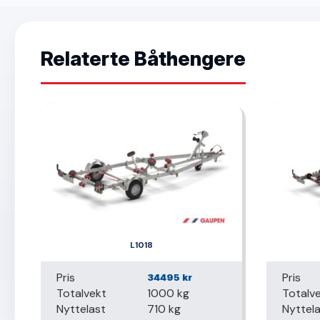
Relaterte Båthengere
L1018
Pris
Pris
34495
kr
Totalvekt
1000 kg
Totalv
Nyttelast
710 kg
Nyttel