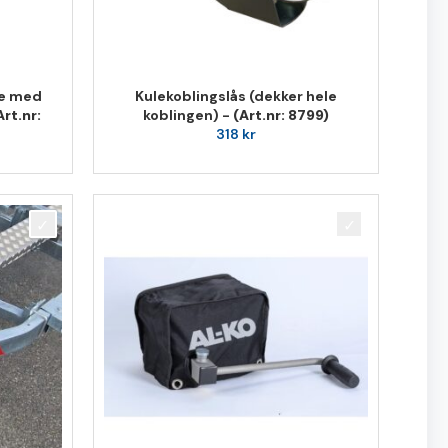
re med
Kulekoblingslås (dekker hele
Art.nr:
koblingen) -
(Art.nr: 8799)
318
kr