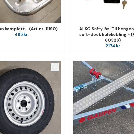
inn komplett -
(Art.nr: 11190)
ALKO Safty lås. Til henge
495
kr
soft-dock kulekobling -
(
60326)
2174
kr