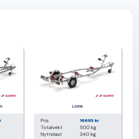
21
L0516
Pris
r
16695
kr
Totalvekt
500 kg
Nyttelast
340 kg