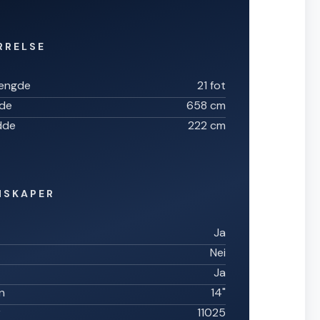
RRELSE
lengde
21 fot
gde
658 cm
dde
222 cm
NSKAPER
Ja
Nei
Ja
n
14"
r
11025