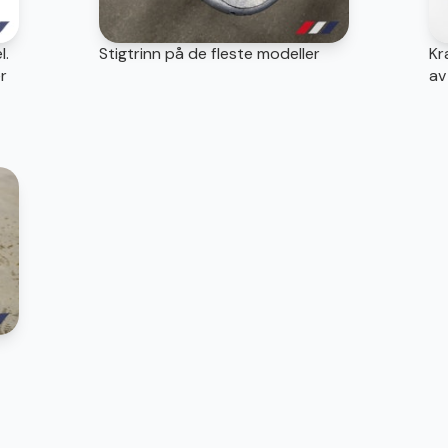
l.
Stigtrinn på de fleste modeller
Kr
r
av