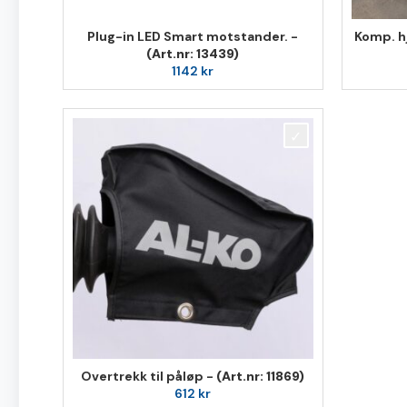
Plug-in LED Smart motstander. -
Komp. hj
(Art.nr: 13439)
1142
kr
Overtrekk til påløp -
(Art.nr: 11869)
612
kr