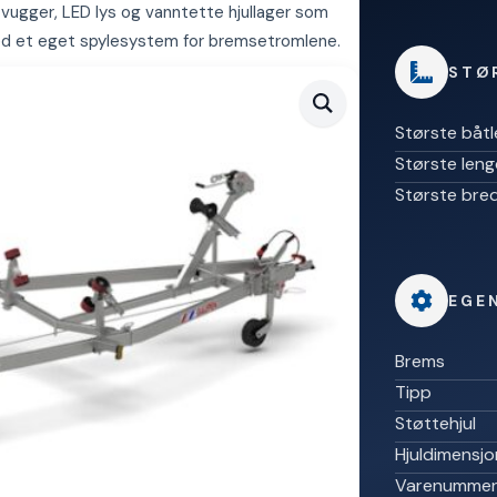
vugger, LED lys og vanntette hjullager som
med et eget spylesystem for bremsetromlene.
STØ
Største båt
Største len
Største bre
EGE
Brems
Tipp
Støttehjul
Hjuldimensjo
Varenumme