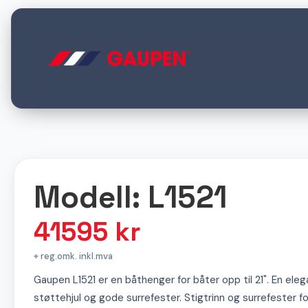
Modell: L1521
41595
kr
+ reg.omk. inkl.mva
Gaupen L1521 er en båthenger for båter opp til 21". En ele
støttehjul og gode surrefester. Stigtrinn og surrefester fo