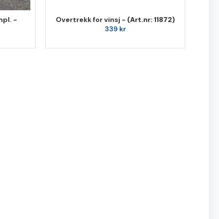
pl. -
Overtrekk for vinsj -
(Art.nr: 11872)
339
kr