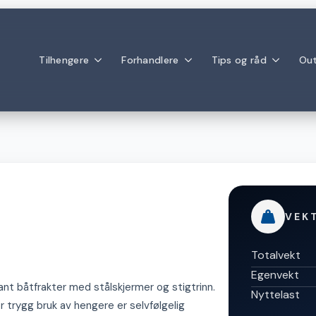
Tilhengere
Forhandlere
Tips og råd
Out
VEK
Totalvekt
Egenvekt
gant båtfrakter med stålskjermer og stigtrinn.
Nyttelast
r trygg bruk av hengere er selvfølgelig