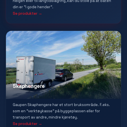
helgen eller til langtidslagring, kan du stole på at båten
din er "i gode hender".
Se produkter →
Skaphengere
Gaupen Skaphengere har et stort bruksområde. F.eks.
som en "verktøykasse" på byggeplassen eller for
transport av andre, mindre kjøretøy.
Se produkter →