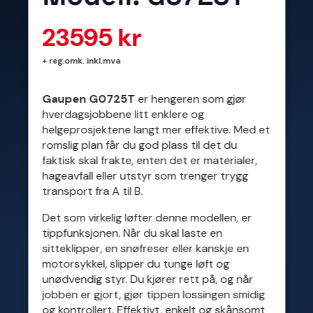
23595
kr
+ reg.omk. inkl.mva
Gaupen
G0725T
er hengeren som gjør
hverdagsjobbene litt enklere og
helgeprosjektene langt mer effektive. Med et
romslig plan får du god plass til det du
faktisk skal frakte, enten det er materialer,
hageavfall eller utstyr som trenger trygg
transport fra A til B.
Det som virkelig løfter denne modellen, er
tippfunksjonen. Når du skal laste en
sitteklipper, en snøfreser eller kanskje en
motorsykkel, slipper du tunge løft og
unødvendig styr. Du kjører rett på, og når
jobben er gjort, gjør tippen lossingen smidig
og kontrollert. Effektivt, enkelt og skånsomt