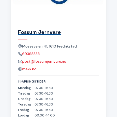
Fossum Jernvare
Mosseveien 41, 1610 Fredrikstad
69368833
post@fossumjernvare.no
mekk.no
ÅPNINGSTIDER
Mandag
07.30-16.30
Tirsdag
07.30-16.30
Onsdag
07.30-16.30
Torsdag
07.30-16.30
Fredag
07.30-16.30
Lørdag
09.00-14.00