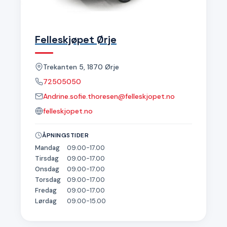
Felleskjøpet Ørje
Trekanten 5, 1870 Ørje
72505050
Andrine.sofie.thoresen@felleskjopet.no
felleskjopet.no
ÅPNINGSTIDER
Mandag
09.00-17.00
Tirsdag
09.00-17.00
Onsdag
09.00-17.00
Torsdag
09.00-17.00
Fredag
09.00-17.00
Lørdag
09.00-15.00