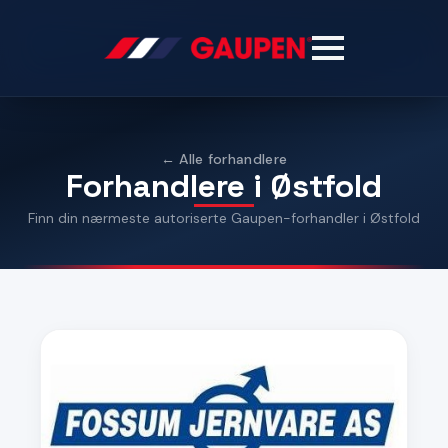
← Alle forhandlere
Forhandlere i Østfold
Finn din nærmeste autoriserte Gaupen-forhandler i Østfold