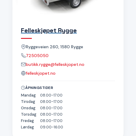
Felleskjøpet Rygge
Ryggeveien 260, 1580 Rygge
72505050
butikk.rygge@felleskjopet.no
felleskjopet.no
ÅPNINGSTIDER
Mandag
08.00-17.00
Tirsdag
08.00-17.00
Onsdag
08.00-17.00
Torsdag
08.00-17.00
Fredag
08.00-17.00
Lørdag
09.00-16.00