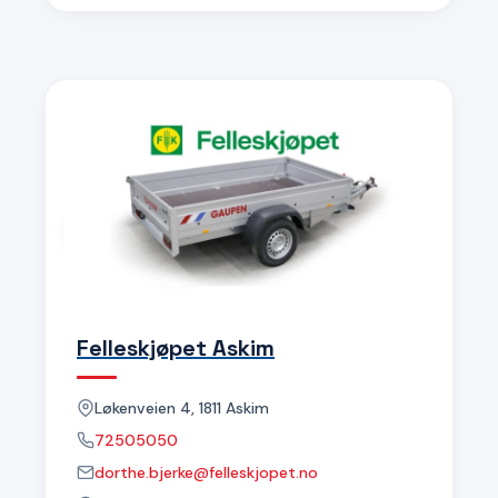
Felleskjøpet Askim
Løkenveien 4, 1811 Askim
72505050
dorthe.bjerke@felleskjopet.no