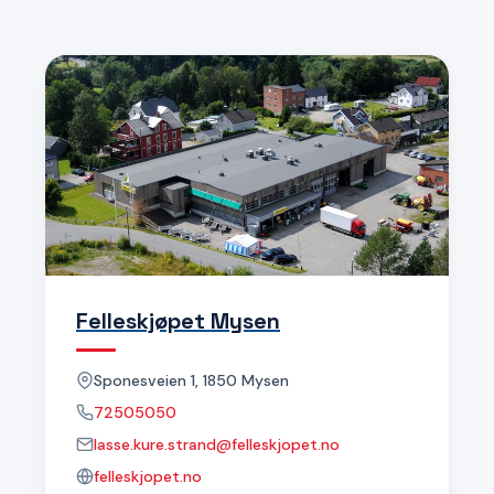
Felleskjøpet Mysen
Sponesveien 1, 1850 Mysen
72505050
lasse.kure.strand@felleskjopet.no
felleskjopet.no