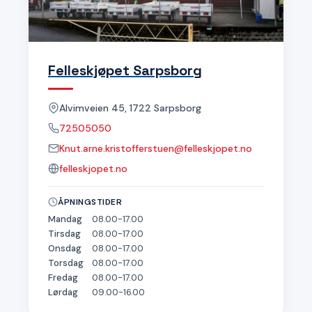
Felleskjøpet Sarpsborg
Alvimveien 45, 1722 Sarpsborg
72505050
Knut.arne.kristofferstuen@felleskjopet.no
felleskjopet.no
ÅPNINGSTIDER
Mandag
08.00-17.00
Tirsdag
08.00-17.00
Onsdag
08.00-17.00
Torsdag
08.00-17.00
Fredag
08.00-17.00
Lørdag
09.00-16.00