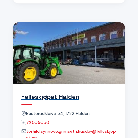
Felleskjøpet Halden
Busterudkleiva 54, 1782 Halden
72505050
torhild.synnove.grimseth.huseby@felleskjop
et.no