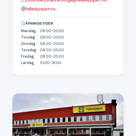
christine.johanne.borge@felleskjopet.no
felleskjopet.no
ÅPNINGSTIDER
Mandag
08.00-20.00
Tirsdag
08.00-20.00
Onsdag
08.00-20.00
Torsdag
08.00-20.00
Fredag
08.00-20.00
Lørdag
10.00-16.00