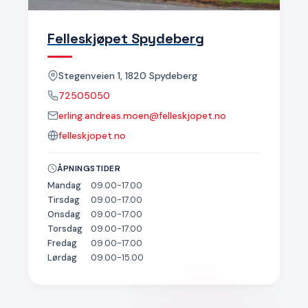
Felleskjøpet Spydeberg
Stegenveien 1, 1820 Spydeberg
72505050
erling.andreas.moen@felleskjopet.no
felleskjopet.no
ÅPNINGSTIDER
Mandag
09.00-17.00
Tirsdag
09.00-17.00
Onsdag
09.00-17.00
Torsdag
09.00-17.00
Fredag
09.00-17.00
Lørdag
09.00-15.00