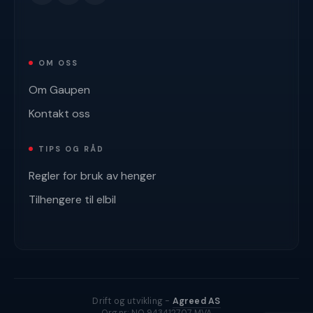
OM OSS
Om Gaupen
Kontakt oss
TIPS OG RÅD
Regler for bruk av henger
Tilhengere til elbil
Drift og utvikling -
Agreed AS
Org.nr: NO 943412707 MVA