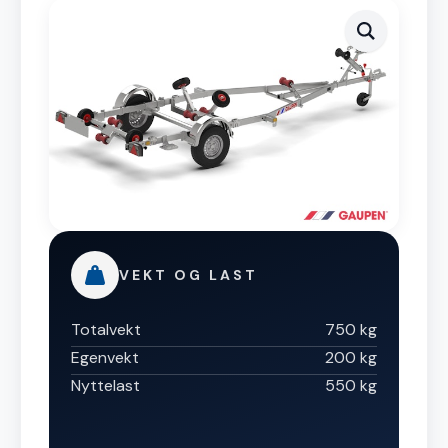
VEKT OG LAST
Totalvekt
750 kg
Egenvekt
200 kg
Nyttelast
550 kg