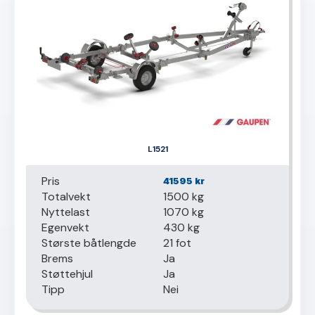
L1521
Pris
41595
kr
Totalvekt
1500 kg
Nyttelast
1070 kg
Egenvekt
430 kg
Største båtlengde
21 fot
Brems
Ja
Støttehjul
Ja
Tipp
Nei