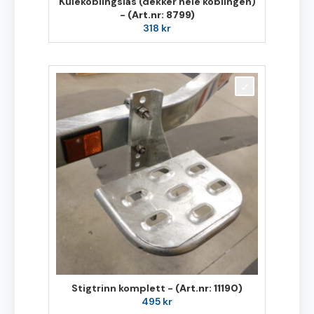
Kulekoblingslås (dekker hele koblingen)
-
(Art.nr: 8799)
318
kr
Stigtrinn komplett -
(Art.nr: 11190)
495
kr