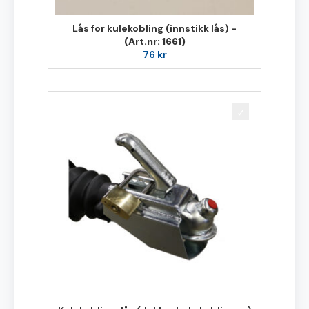
Lås for kulekobling (innstikk lås) -
(Art.nr: 1661)
76
kr