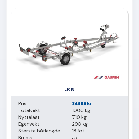
L1018
Pris
34495
kr
Totalvekt
1000 kg
Nyttelast
710 kg
Egenvekt
290 kg
Største båtlengde
18 fot
Brems
Ja