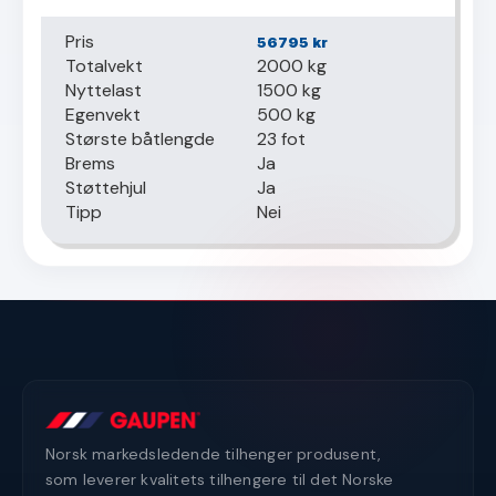
Pris
56795
kr
Totalvekt
2000 kg
Nyttelast
1500 kg
Egenvekt
500 kg
Største båtlengde
23 fot
Brems
Ja
Støttehjul
Ja
Tipp
Nei
Norsk markedsledende tilhenger produsent,
som leverer kvalitets tilhengere til det Norske