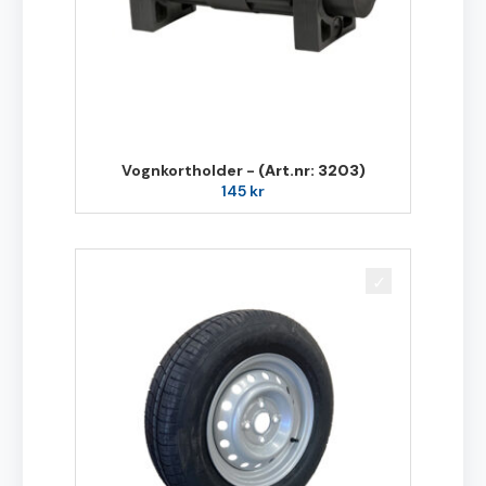
Vognkortholder -
(Art.nr: 3203)
145
kr