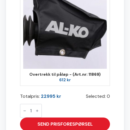
Overtrekk til påløp -
(Art.nr: 11869)
612
kr
Totalpris:
22995
kr
Selected:
0
L0718
antall
SEND PRISFORESPØRSEL