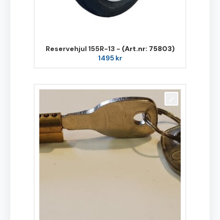
Reservehjul 155R-13 -
(Art.nr: 75803)
1495
kr