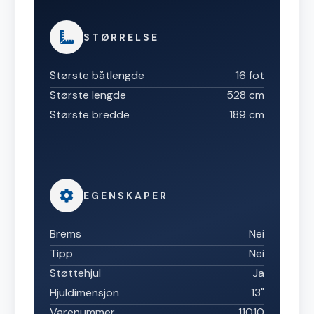
STØRRELSE
Største båtlengde
16 fot
Største lengde
528 cm
Største bredde
189 cm
EGENSKAPER
Brems
Nei
Tipp
Nei
Støttehjul
Ja
Hjuldimensjon
13"
Varenummer
11010