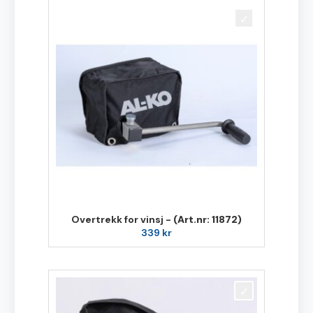
Overtrekk for vinsj -
(Art.nr: 11872)
339
kr