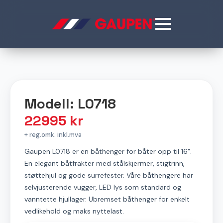
Modell: L0718
22995
kr
+ reg.omk. inkl.mva
Gaupen L0718 er en båthenger for båter opp til 16".
En elegant båtfrakter med stålskjermer, stigtrinn,
støttehjul og gode surrefester. Våre båthengere har
selvjusterende vugger, LED lys som standard og
vanntette hjullager. Ubremset båthenger for enkelt
vedlikehold og maks nyttelast.