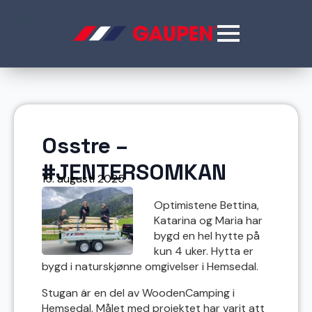
Osstre –
#JENTERSOMKAN
15. augusti 2025
Optimistene Bettina,
Katarina og Maria har
bygd en hel hytte på
kun 4 uker. Hytta er
bygd i naturskjønne omgivelser i Hemsedal.
Stugan är en del av WoodenCamping i
Hemsedal. Målet med projektet har varit att