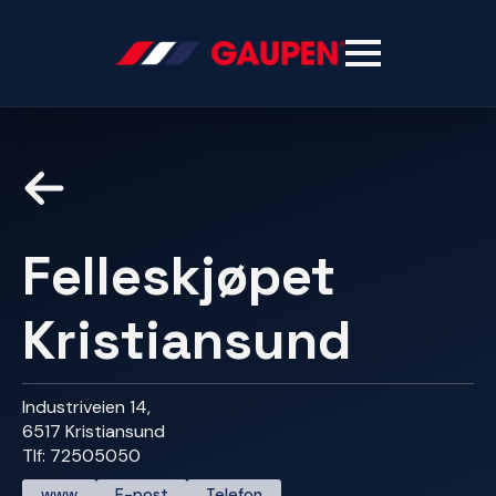
Felleskjøpet
Kristiansund
Industriveien 14,
6517 Kristiansund
Tlf: 72505050
www
E-post
Telefon