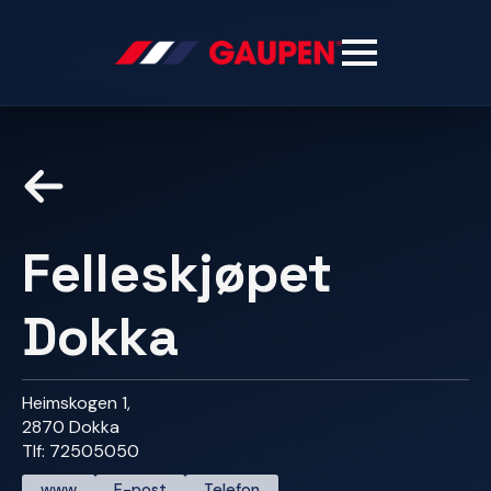
Felleskjøpet
Dokka
Heimskogen 1,
2870 Dokka
Tlf: 72505050
www
E-post
Telefon