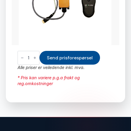
Tråløs
fjernkontroll
Send prisforespørsel
til
Tipphenger
Alle priser er veiledende inkl. mva.
T16
-
* Pris kan variere p.g.a frakt og
T35
reg.omkostninger
antall