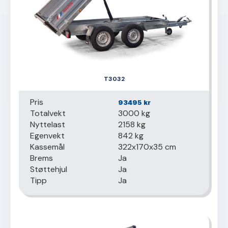
T3032
Pris
93495
kr
Totalvekt
3000 kg
Nyttelast
2158 kg
Egenvekt
842 kg
Kassemål
322x170x35 cm
Brems
Ja
Støttehjul
Ja
Tipp
Ja