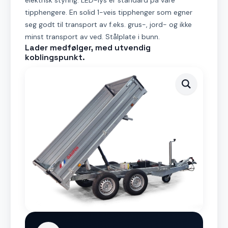
elektrisk styring. LED-lys er standard på våre
tipphengere. En solid 1-veis tipphenger som egner
seg godt til transport av f.eks. grus-, jord- og ikke
minst transport av ved. Stålplate i bunn.
Lader medfølger, med utvendig
koblingspunkt.