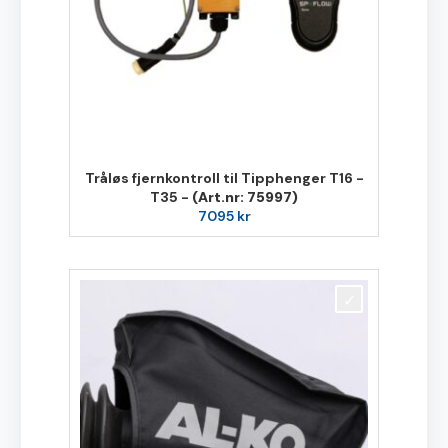
Tråløs fjernkontroll til Tipphenger T16 -
T35 -
(Art.nr: 75997)
7095
kr