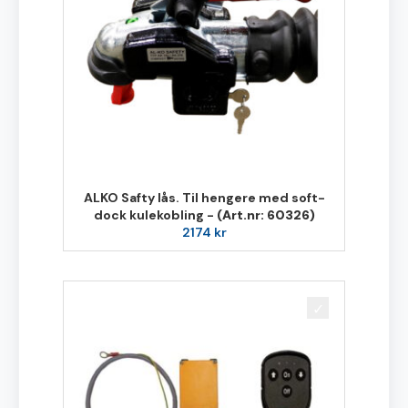
ALKO Safty lås. Til hengere med soft-
dock kulekobling -
(Art.nr: 60326)
2174
kr