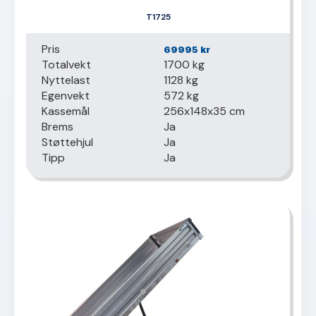
T1725
Pris
69995
kr
Totalvekt
1700 kg
Nyttelast
1128 kg
Egenvekt
572 kg
Kassemål
256x148x35 cm
Brems
Ja
Støttehjul
Ja
Tipp
Ja