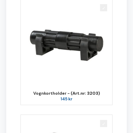
Vognkortholder -
(Art.nr: 3203)
145
kr