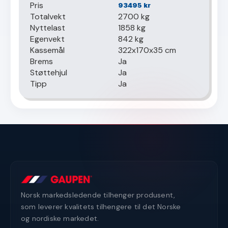
Pris
93495
kr
Totalvekt
2700 kg
Nyttelast
1858 kg
Egenvekt
842 kg
Kassemål
322x170x35 cm
Brems
Ja
Støttehjul
Ja
Tipp
Ja
Norsk markedsledende tilhenger produsent,
som leverer kvalitets tilhengere til det Norske
og nordiske markedet.