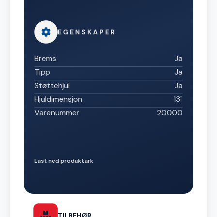
EGENSKAPER
Brems
Ja
Tipp
Ja
Støttehjul
Ja
Hjuldimensjon
13"
Varenummer
20000
Last ned produktark
TILBEHØR