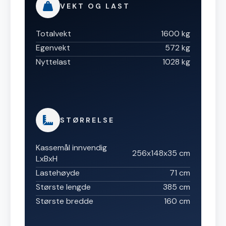
VEKT OG LAST
Totalvekt
1600 kg
Egenvekt
572 kg
Nyttelast
1028 kg
STØRRELSE
Kassemål innvendig
256x148x35 cm
LxBxH
Lastehøyde
71 cm
Største lengde
385 cm
Største bredde
160 cm