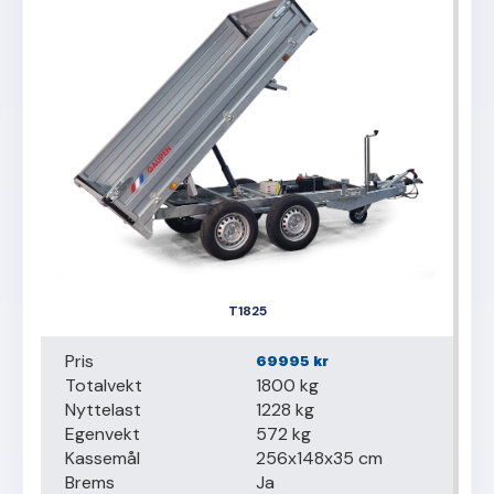
T1825
Pris
69995
kr
Totalvekt
1800 kg
Nyttelast
1228 kg
Egenvekt
572 kg
Kassemål
256x148x35 cm
Brems
Ja