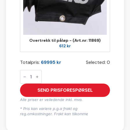
Overtrekk til påløp -
(Art.nr: 11869)
612
kr
Totalpris:
69995
kr
Selected:
0
T1625
antall
SEND PRISFORESPØRSEL
Alle priser er veiledende inkl. mva.
* Pris kan variere p.g.a frakt og
reg.omkostninger. Frakt kan tilkomme