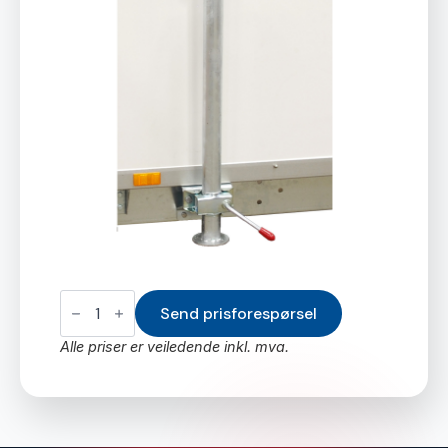
Støttebein
bak
Send prisforespørsel
(pris
pr.
Alle priser er veiledende inkl. mva.
par)
antall