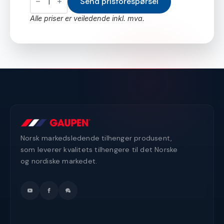
70x128
Send prisforespørsel
cm
Høyre
Alle priser er veiledende inkl. mva.
(fabrikkmontert)
antall
Norsk markedsledende tilhenger produsent,
som leverer kvalitets tilhengere til det Norske
og nordiske markedet.