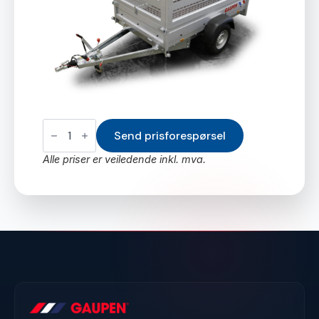
NETTING-
GRIND
Send prisforespørsel
G
2,55M
Alle priser er veiledende inkl. mva.
2020-
MOD
antall