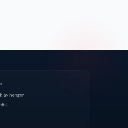
ÅD
uk av henger
elbil