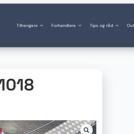
Tilhengere
Forhandlere
Tips og råd
Out
1018