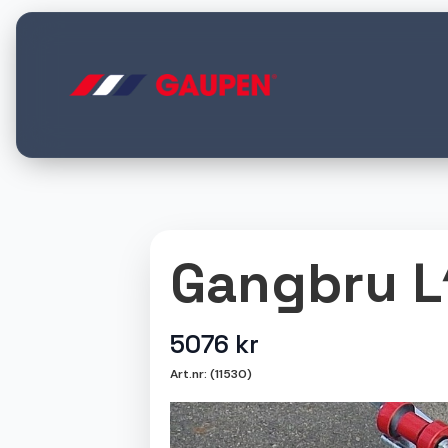
Gangbru L
5076
kr
Art.nr: (11530)