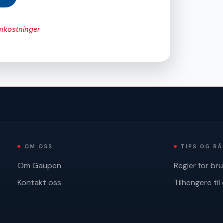
omkostninger
OM OSS
TIPS OG R
Om Gaupen
Regler for br
Kontakt oss
Tilhengere til 