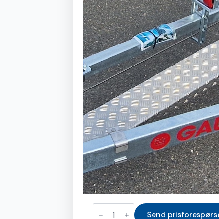
Gangbru
L1018
Send prisforespørs