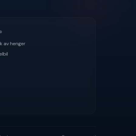
ÅD
uk av henger
elbil