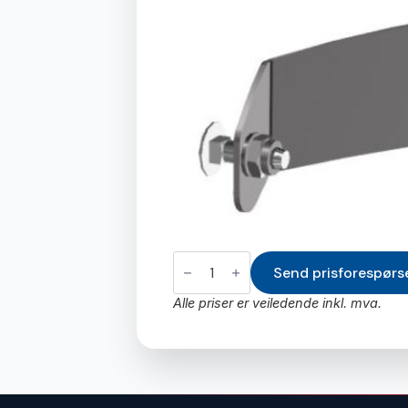
Feste
for
Send prisforespørs
reservehjul.
4
Alle priser er veiledende inkl. mva.
hull
antall