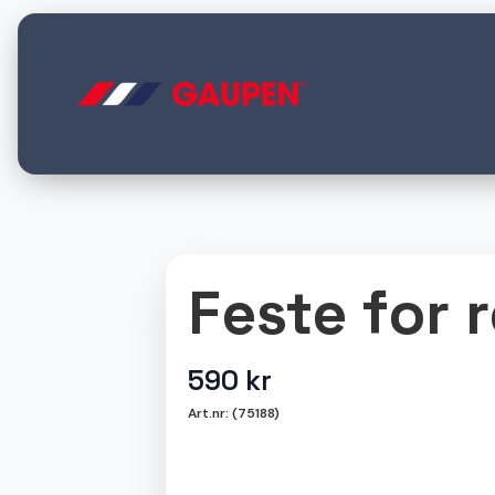
Feste for r
590
kr
Art.nr: (75188)