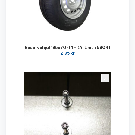
Reservehjul 195x70-14 -
(Art.nr: 75804)
2195
kr