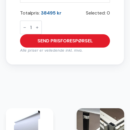
Totalpris:
38495
kr
Selected:
0
D2625N
antall
SEND PRISFORESPØRSEL
Alle priser er veiledende inkl. mva.