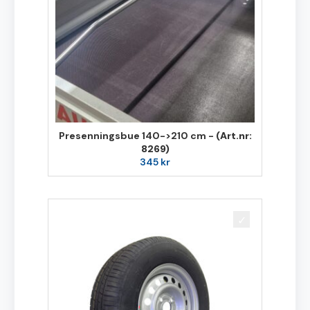
Presenningsbue 140->210 cm -
(Art.nr:
8269)
345
kr