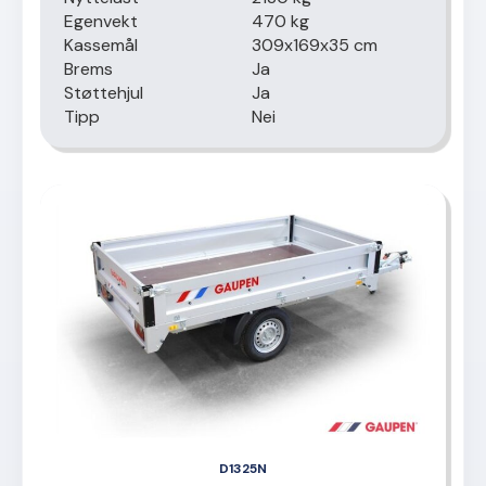
Egenvekt
470 kg
Kassemål
309x169x35 cm
Brems
Ja
Støttehjul
Ja
Tipp
Nei
D1325N