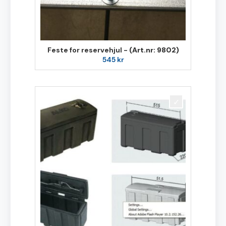
Feste for reservehjul -
(Art.nr: 9802)
545
kr