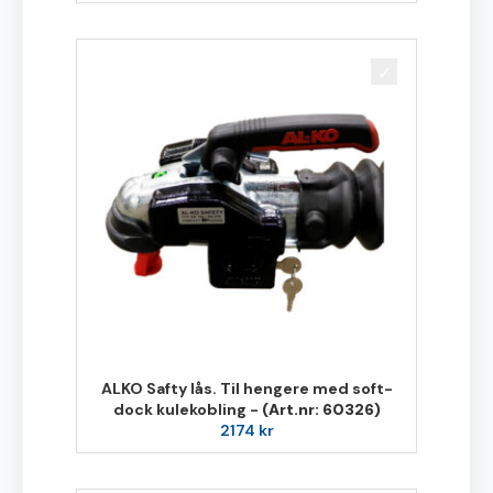
ALKO Safty lås. Til hengere med soft-
dock kulekobling -
(Art.nr: 60326)
2174
kr