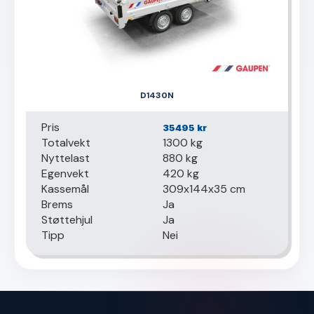
D1430N
Pris
35495
kr
Totalvekt
1300 kg
Nyttelast
880 kg
Egenvekt
420 kg
Kassemål
309x144x35 cm
Brems
Ja
Støttehjul
Ja
Tipp
Nei