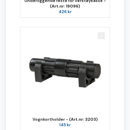
Underliggende feste for verktøykasse -
(Art.nr: 19096)
426
kr
Vognkortholder -
(Art.nr: 3203)
145
kr