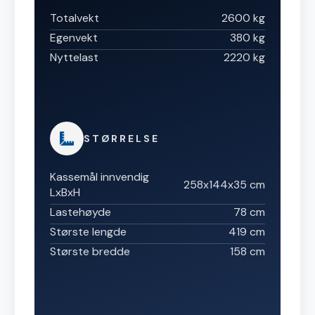
Totalvekt
2600 kg
Egenvekt
380 kg
Nyttelast
2220 kg
STØRRELSE
Kassemål innvendig
258x144x35 cm
LxBxH
Lastehøyde
78 cm
Største lengde
419 cm
Største bredde
158 cm