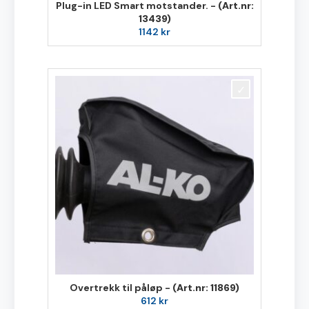
Plug-in LED Smart motstander. -
(Art.nr:
13439)
1142
kr
Overtrekk til påløp -
(Art.nr: 11869)
612
kr