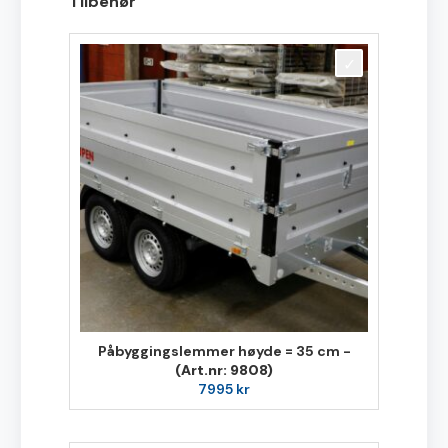
Tilbehør
Påbyggingslemmer høyde = 35 cm -
(Art.nr: 9808)
7995
kr