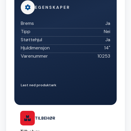
EGENSKAPER
Brems
Ja
Tipp
Nei
Støttehjul
Ja
Hjuldimensjon
14"
Varenummer
10253
Last ned produktark
TILBEHØR