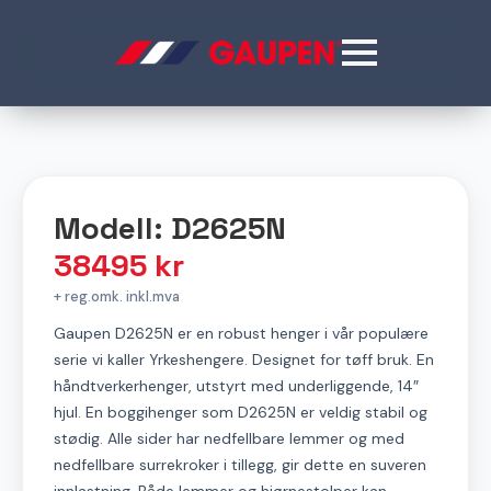
Modell: D2625N
38495
kr
+ reg.omk. inkl.mva
Gaupen D2625N er en robust henger i vår populære
serie vi kaller Yrkeshengere. Designet for tøff bruk. En
håndtverkerhenger, utstyrt med underliggende, 14″
hjul. En boggihenger som D2625N er veldig stabil og
stødig. Alle sider har nedfellbare lemmer og med
nedfellbare surrekroker i tillegg, gir dette en suveren