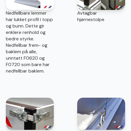
Nedfellbare lemmer
Avtagbar
har lukket profil i topp
hjørnestolpe
og bunn. Dette gir
enklere renhold og
bedre styrke.
Nedfellbar frem- og
baklem på alle,
unntatt F0620 og
F0720 som bare har
nedfellbar baklem.