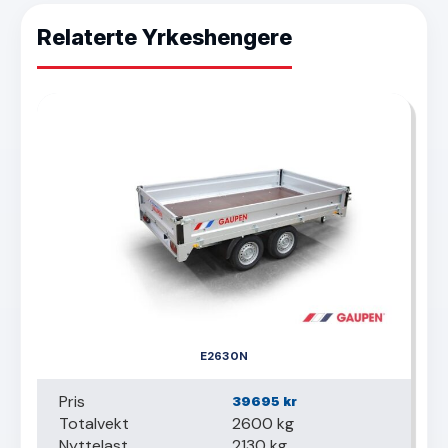
Relaterte Yrkeshengere
E2630N
Pris
39695
kr
Totalvekt
2600 kg
Nyttelast
2130 kg