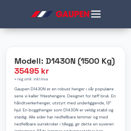
Modell: D1430N (1500 Kg)
35495
kr
+ reg.omk. inkl.mva
Gaupen D1430N er en robust henger i vår populære
serie vi kaller Yrkeshengere. Designet for tøff bruk. En
håndtverkerhenger, utstyrt med underliggende, 13″
hjul. En boggihenger som D1430N er veldig stabil og
stødig. Alle sider har nedfellbare lemmer og med
nedfellbare surrekroker i tillegg, gir dette en suveren