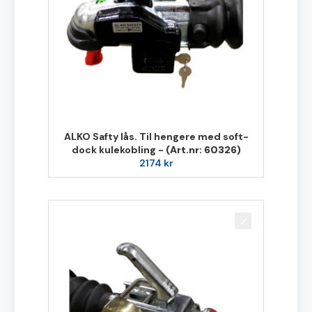
ALKO Safty lås. Til hengere med soft-
dock kulekobling -
(Art.nr: 60326)
2174
kr