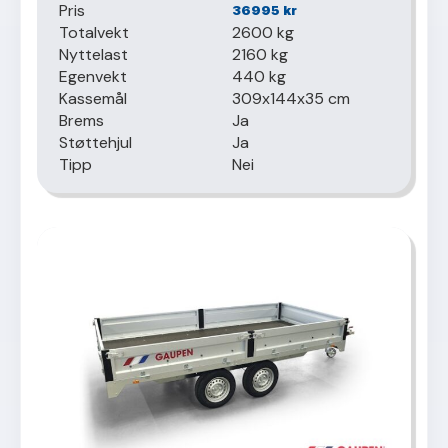
Pris
36995
kr
Totalvekt
2600 kg
Nyttelast
2160 kg
Egenvekt
440 kg
Kassemål
309x144x35 cm
Brems
Ja
Støttehjul
Ja
Tipp
Nei