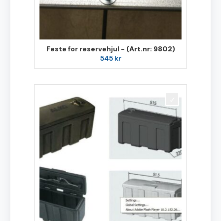
Feste for reservehjul -
(Art.nr: 9802)
545
kr