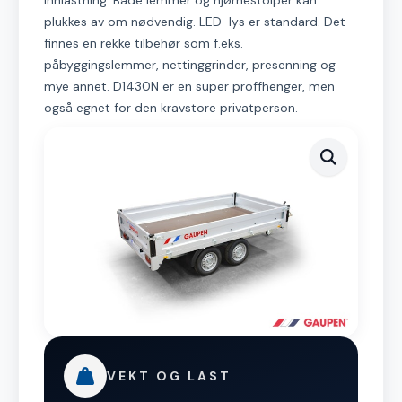
innlastning. Både lemmer og hjørnestolper kan
plukkes av om nødvendig. LED-lys er standard. Det
finnes en rekke tilbehør som f.eks.
påbyggingslemmer, nettinggrinder, presenning og
mye annet. D1430N er en super proffhenger, men
også egnet for den kravstore privatperson.
VEKT OG LAST