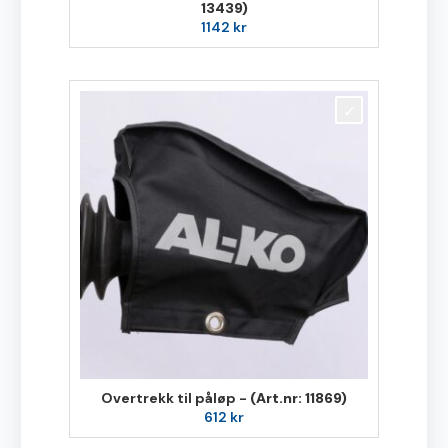
13439)
1142
kr
Overtrekk til påløp -
(Art.nr: 11869)
612
kr