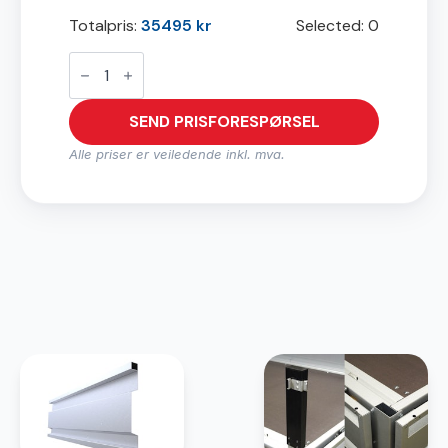
Totalpris:
35495
kr
Selected:
0
D1430N
(1500
Kg)
antall
SEND PRISFORESPØRSEL
Alle priser er veiledende inkl. mva.