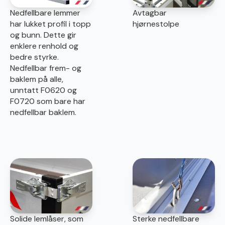
Nedfellbare lemmer
Avtagbar
har lukket profil i topp
hjørnestolpe
og bunn. Dette gir
enklere renhold og
bedre styrke.
Nedfellbar frem- og
baklem på alle,
unntatt F0620 og
F0720 som bare har
nedfellbar baklem.
Solide lemlåser, som
Sterke nedfellbare