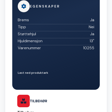
EGENSKAPER
Brems
Ja
Tipp
Nei
Støttehjul
Ja
Hjuldimensjon
13"
Varenummer
10255
Last ned produktark
TILBEHØR