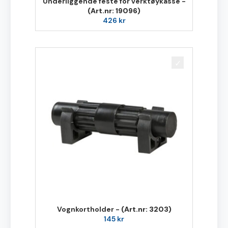
Underliggende feste for verktøykasse -
(Art.nr: 19096)
426
kr
Vognkortholder -
(Art.nr: 3203)
145
kr