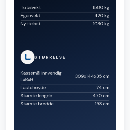
Totalvekt
1500 kg
Egenvekt
420 kg
Nyttelast
1080 kg
STØRRELSE
Kassemål innvendig
309x144x35 cm
LxBxH
Lastehøyde
74 cm
Største lengde
470 cm
Største bredde
158 cm