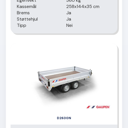
Egenvekt
360 kg
Kassemål
258x144x35 cm
Brems
Ja
Støttehjul
Ja
Tipp
Nei
D2630N