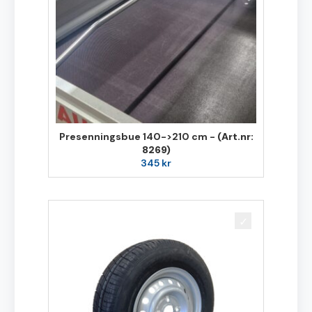
Presenningsbue 140->210 cm -
(Art.nr:
8269)
345
kr