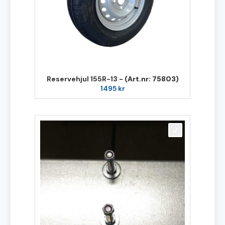
Reservehjul 155R-13 -
(Art.nr: 75803)
1495
kr