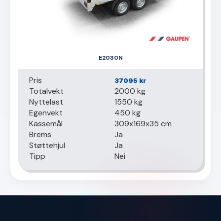
E2030N
Pris
37095
kr
Totalvekt
2000 kg
Nyttelast
1550 kg
Egenvekt
450 kg
Kassemål
309x169x35 cm
Brems
Ja
Støttehjul
Ja
Tipp
Nei