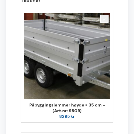
Tilbehør
Påbyggingslemmer høyde = 35 cm -
(Art.nr: 9809)
8295
kr