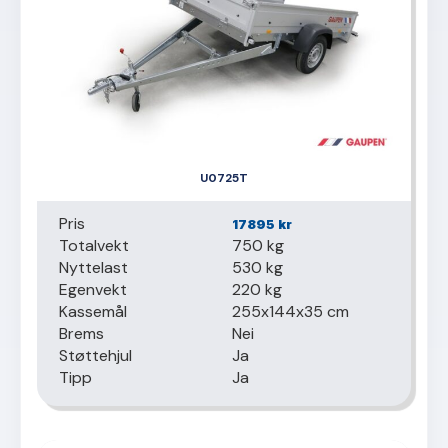
U0725T
Pris
17895
kr
Totalvekt
750 kg
Nyttelast
530 kg
Egenvekt
220 kg
Kassemål
255x144x35 cm
Brems
Nei
Støttehjul
Ja
Tipp
Ja