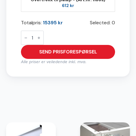
612
kr
Totalpris:
15395
kr
Selected:
0
D0720
antall
SEND PRISFORESPØRSEL
Alle priser er veiledende inkl. mva.