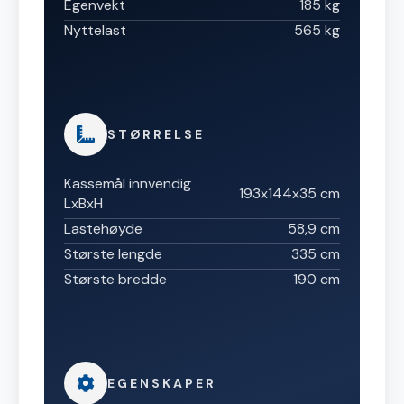
Egenvekt
185 kg
Nyttelast
565 kg
STØRRELSE
Kassemål innvendig
193x144x35 cm
LxBxH
Lastehøyde
58,9 cm
Største lengde
335 cm
Største bredde
190 cm
EGENSKAPER