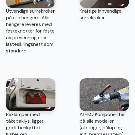
Utvendige surrekroker
Kraftige innvendige
på alle hengere. Alle
surrekroker
hengere leveres med
festeknotter for feste
av presenning eller
lastesikringsnett som
standard.
Baklamper med
AL-KO Komponenter
tåkebaklys, ligger
på alle modeller.
godt beskyttet i
(akslinger, påløp og
lysbjelken.
evt. bremsesystem)