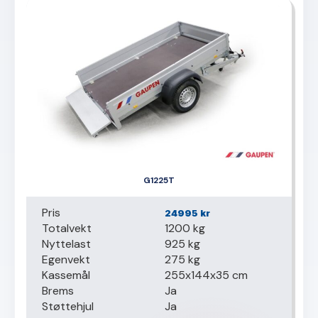
G1225T
Pris
24995
kr
Totalvekt
1200 kg
Nyttelast
925 kg
Egenvekt
275 kg
Kassemål
255x144x35 cm
Brems
Ja
Støttehjul
Ja