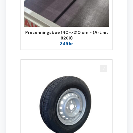
Presenningsbue 140->210 cm -
(Art.nr:
8269)
345
kr