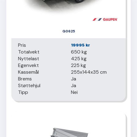
G0625
Pris
19995
kr
Totalvekt
650 kg
Nyttelast
425 kg
Egenvekt
225 kg
Kassemål
255x144x35 cm
Brems
Ja
Støttehjul
Ja
Tipp
Nei