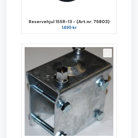
Reservehjul 155R-13 -
(Art.nr: 75803)
1495
kr