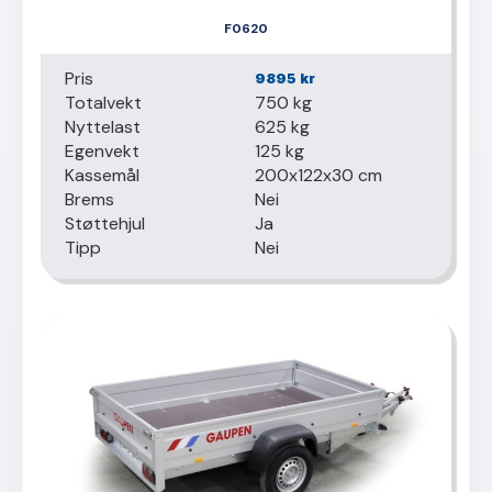
F0620
Pris
9895
kr
Totalvekt
750 kg
Nyttelast
625 kg
Egenvekt
125 kg
Kassemål
200x122x30 cm
Brems
Nei
Støttehjul
Ja
Tipp
Nei