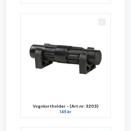
Vognkortholder -
(Art.nr: 3203)
145
kr