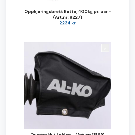
Oppkjøringsbrett Rette, 400kg pr. par -
(Art.nr: 8227)
2234
kr
Overtrekk til påløp -
(Art.nr: 11869)