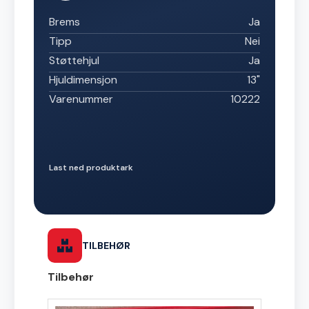
Brems
Ja
Tipp
Nei
Støttehjul
Ja
Hjuldimensjon
13"
Varenummer
10222
Last ned produktark
TILBEHØR
Tilbehør