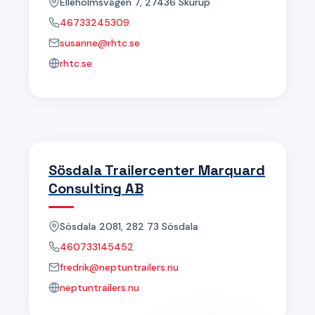
Elleholmsvägen 7, 27436 Skurup
46733245309
susanne@rhtc.se
rhtc.se
Sösdala Trailercenter Marquard
Consulting AB
Sösdala 2081, 282 73 Sösdala
460733145452
fredrik@neptuntrailers.nu
neptuntrailers.nu