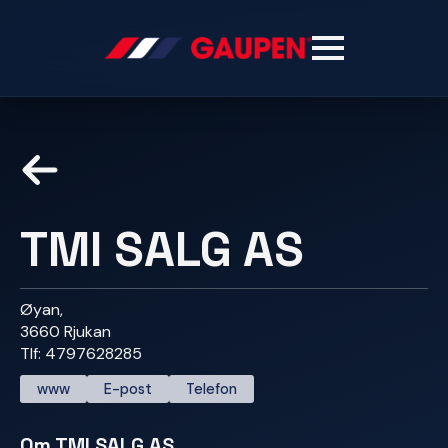
TMI SALG AS
Øyan,
3660 Rjukan
Tlf: 4797628285
www
E-post
Telefon
Om TMI SALG AS