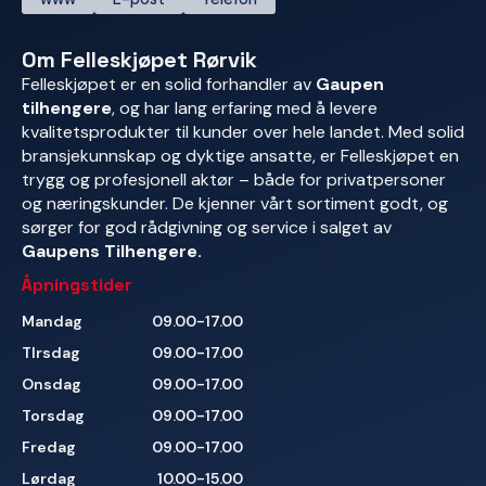
Om Felleskjøpet Rørvik
Felleskjøpet er en solid forhandler av
Gaupen
tilhengere
, og har lang erfaring med å levere
kvalitetsprodukter til kunder over hele landet. Med solid
bransjekunnskap og dyktige ansatte, er Felleskjøpet en
trygg og profesjonell aktør – både for privatpersoner
og næringskunder. De kjenner vårt sortiment godt, og
sørger for god rådgivning og service i salget av
Gaupens Tilhengere.
Åpningstider
Mandag
09.00-17.00
TIrsdag
09.00-17.00
Onsdag
09.00-17.00
Torsdag
09.00-17.00
Fredag
09.00-17.00
Lørdag
10.00-15.00