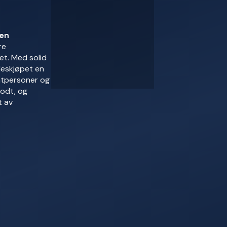
en
re
et. Med solid
leskjøpet en
vatpersoner og
godt, og
t av