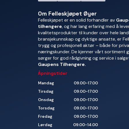
Om Felleskjøpet Øyer
Felleskjøpet er en solid forhandler av
Gaup
tilhengere
, og har lang erfaring med å leve
kvalitetsprodukter til kunder over hele land
bransjekunnskap og dyktige ansatte, er Fel
trygg og profesjonell aktør – både for pri
næringskunder. De kjenner vårt sortiment 
sørger for god rådgivning og service i salge
Gaupens Tilhengere.
Åpningstider
Mandag
09.00-17.00
Tirsdag
09.00-17.00
Onsdag
09.00-17.00
Torsdag
09.00-17.00
Fredag
09.00-17.00
Lørdag
09.00-14.00