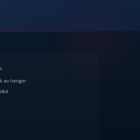
ÅD
uk av henger
elbil