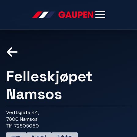
Felleskjøpet
Namsos
Verftsgata 44,
7800 Namsos
Tlf: 72505050
www
E-post
Telefon