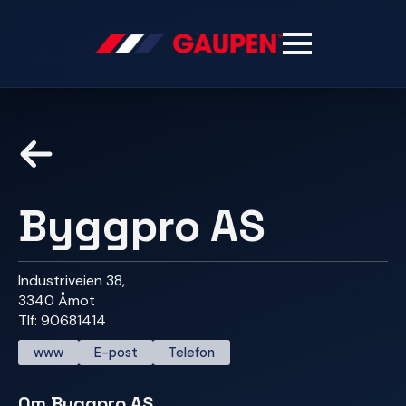
Byggpro AS
Industriveien 38,
3340 Åmot
Tlf: 90681414
www
E-post
Telefon
Om Byggpro AS