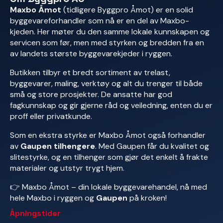
Maxbo Åmot
(tidligere Byggpro Åmot) er en solid
byggevareforhandler som nå er en del av Maxbo-
kjeden. Her møter du den samme lokale kunnskapen og
servicen som før, men med styrken og bredden fra en
av landets største byggevarekjed­er i ryggen.
Butikken tilbyr et bredt sortiment av trelast,
byggevarer, maling, verktøy og alt du trenger til både
små og store prosjekter. De ansatte har god
fagkunnskap og gir gjerne råd og veiledning, enten du er
proff eller privatkunde.
Som en ekstra styrke er Maxbo Åmot også forhandler
av
Gaupen tilhengere
. Med Gaupen får du kvalitet og
slitestyrke, og en tilhenger som gjør det enkelt å frakte
materialer og utstyr trygt hjem.
👉 Maxbo Åmot – din lokale byggevarehandel, nå med
hele Maxbo i ryggen og
Gaupen
på kroken!
Åpningstider