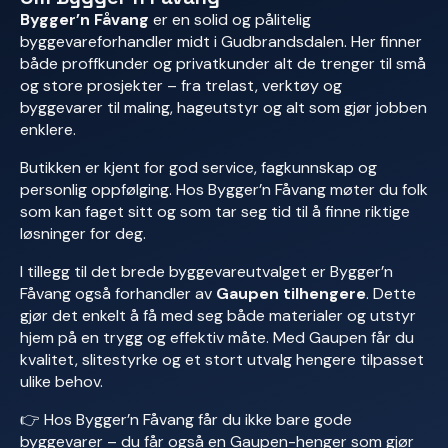
Bygger’n Fåvang
er en solid og pålitelig
byggevareforhandler midt i Gudbrandsdalen. Her finner
både proffkunder og privatkunder alt de trenger til små
og store prosjekter – fra trelast, verktøy og
byggevarer til maling, hageutstyr og alt som gjør jobben
enklere.
Butikken er kjent for god service, fagkunnskap og
personlig oppfølging. Hos Bygger’n Fåvang møter du folk
som kan faget sitt og som tar seg tid til å finne riktige
løsninger for deg.
I tillegg til det brede byggevareutvalget er Bygger’n
Fåvang også forhandler av
Gaupen tilhengere
. Dette
gjør det enkelt å få med seg både materialer og utstyr
hjem på en trygg og effektiv måte. Med Gaupen får du
kvalitet, slitestyrke og et stort utvalg hengere tilpasset
ulike behov.
👉 Hos Bygger’n Fåvang får du ikke bare gode
byggevarer – du får også en Gaupen-henger som gjør