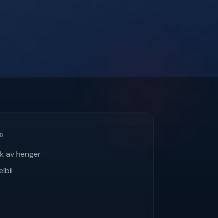
ÅD
uk av henger
elbil