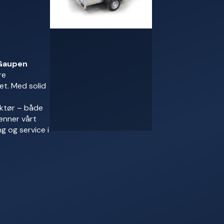
Gaupen
re
et. Med solid
aktør – både
enner vårt
g og service i