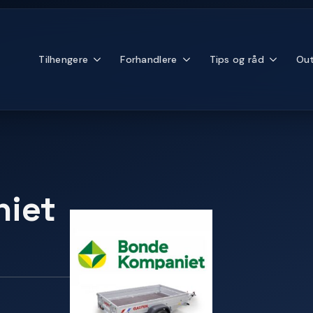
Tilhengere
Forhandlere
Tips og råd
Out
iet