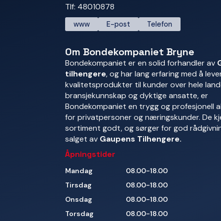
Tlf: 48010878
www
E-post
Telefon
Om Bondekompaniet Bryne
Bondekompaniet er en solid forhandler av
tilhengere
, og har lang erfaring med å leve
kvalitetsprodukter til kunder over hele land
bransjekunnskap og dyktige ansatte, er
Bondekompaniet en trygg og profesjonell 
for privatpersoner og næringskunder. De kj
sortiment godt, og sørger for god rådgivnin
salget av
Gaupens Tilhengere.
Åpningstider
Mandag
08.00-18.00
Tirsdag
08.00-18.00
Onsdag
08.00-18.00
Torsdag
08.00-18.00