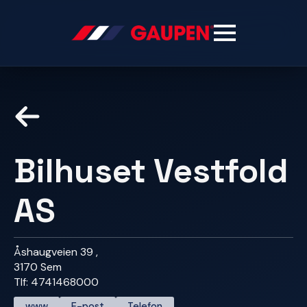
Bilhuset Vestfold
AS
Åshaugveien 39 ,
3170 Sem
Tlf: 4741468000
www
E-post
Telefon