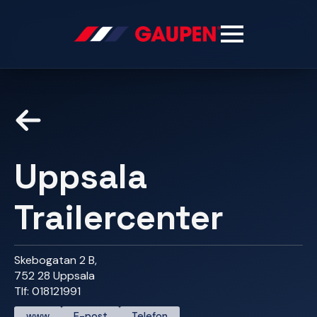
Uppsala
Trailercenter
Skebogatan 2 B,
752 28 Uppsala
Tlf: 018121991
www
E-post
Telefon